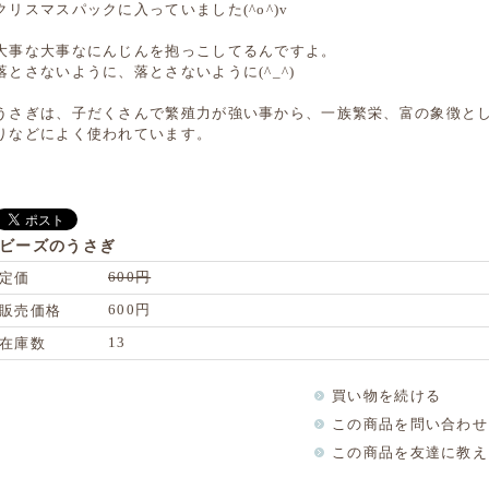
クリスマスパックに入っていました(^o^)v
大事な大事なにんじんを抱っこしてるんですよ。
落とさないように、落とさないように(^_^)
うさぎは、子だくさんで繁殖力が強い事から、一族繁栄、富の象徴と
りなどによく使われています。
ビーズのうさぎ
600円
定価
600円
販売価格
13
在庫数
買い物を続ける
この商品を問い合わせ
この商品を友達に教え