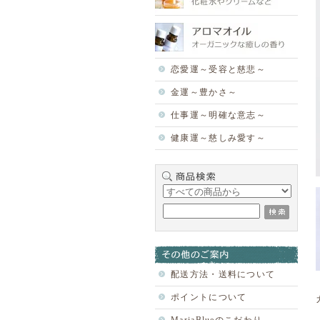
恋愛運～受容と慈悲～
金運～豊かさ～
仕事運～明確な意志～
健康運～慈しみ愛す～
配送方法・送料について
ポイントについて