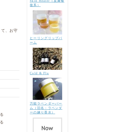
Skin Healer（皮膚修
復系）
して、お守
ヒーリングリップバ
ーム
Cold & Flu
万能ラベンダーバー
ム（旧名：ラベンダ
ーの練り香水）
る
る