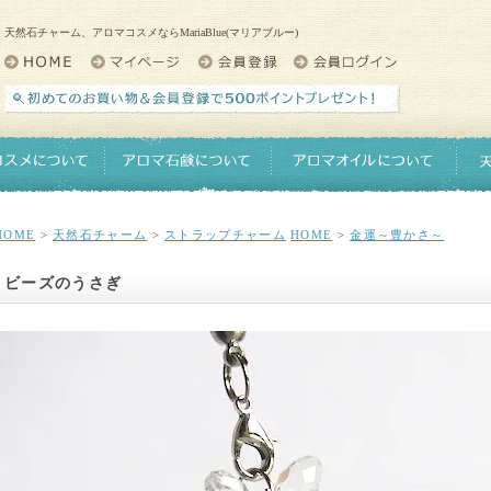
天然石チャーム、アロマコスメならMariaBlue(マリアブルー)
HOME
>
天然石チャーム
>
ストラップチャーム
HOME
>
金運～豊かさ～
ビーズのうさぎ