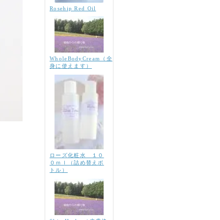
Rosehip Red Oil
WholeBodyCream（全
身に使えます）
ローズ化粧水 １０
０ｍｌ（詰め替えボ
トル）