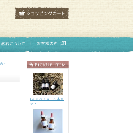
志～
Cold & Flu ５本セ
ット