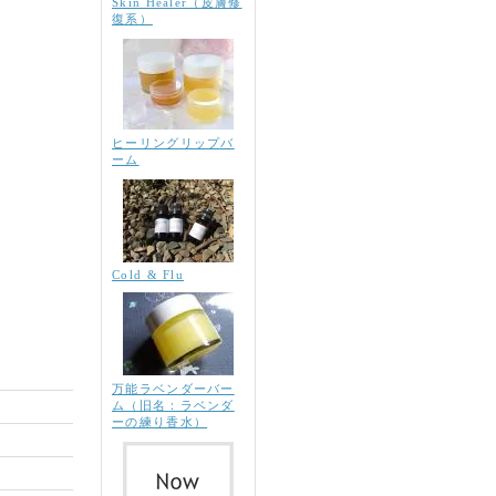
Skin Healer（皮膚修
復系）
ヒーリングリップバ
ーム
Cold & Flu
万能ラベンダーバー
ム（旧名：ラベンダ
ーの練り香水）