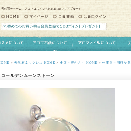
天然石チャーム、アロマコスメならMariaBlue(マリアブルー)
HOME
>
天然石ネックレス
HOME
>
金運～豊かさ～
HOME
>
仕事運～明確な意
ゴールデンムーンストーン