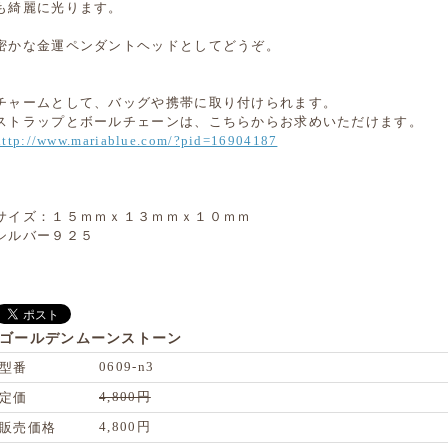
も綺麗に光ります。
密かな金運ペンダントヘッドとしてどうぞ。
チャームとして、バッグや携帯に取り付けられます。
ストラップとボールチェーンは、こちらからお求めいただけます。
http://www.mariablue.com/?pid=16904187
サイズ：１５ｍｍｘ１３ｍｍｘ１０ｍｍ
シルバー９２５
ゴールデンムーンストーン
0609-n3
型番
4,800円
定価
4,800円
販売価格