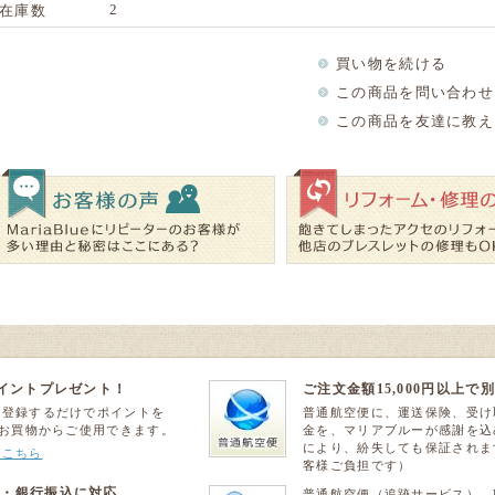
2
在庫数
買い物を続ける
この商品を問い合わせ
この商品を友達に教え
ポイントプレゼント！
ご注文金額15,000円以上
員登録するだけでポイントを
普通航空便に、運送保険、受け
のお買物からご使用できます。
金を、マリアブルーが感謝を込
により、紛失しても保証されま
はこちら
客様ご負担です）
替・銀行振込に対応
普通航空便（追跡サービス）、