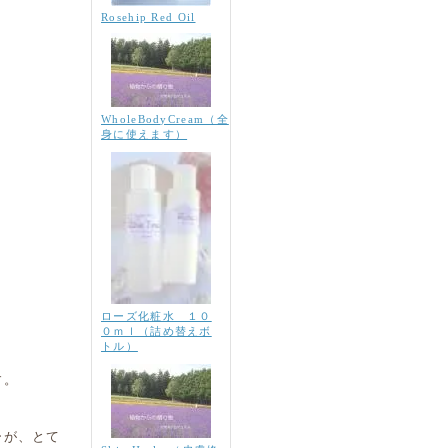
Rosehip Red Oil
WholeBodyCream（全
身に使えます）
ローズ化粧水 １０
０ｍｌ（詰め替えボ
トル）
す。
ーが、とて