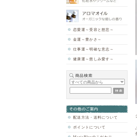
恋愛運～受容と慈悲～
金運～豊かさ～
仕事運～明確な意志～
健康運～慈しみ愛す～
配送方法・送料について
ポイントについて