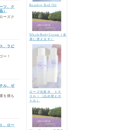
Rosehip Red Oil
ーツ、ク
晶）
ローズク
WholeBodyCream（全
身に使えます）
ス、ラピ
ゴー！
チル、ゼ
ローズ化粧水 １０
運を掴も
０ｍｌ（詰め替えボ
トル）
ト、ロー