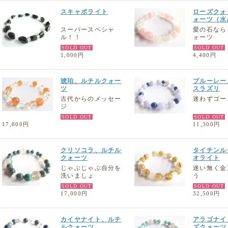
スキャポライト
ローズクォ
ォーツ（水
スーパースペシャ
愛の石なら
ル！！
ォーツ
SOLD OUT
SOLD OUT
1,000円
4,400円
琥珀、ルチルクォー
ブルーレー
ツ
スラズリ
古代からのメッセー
迷わずゴー
ジ
SOLD OUT
SOLD OUT
17,800円
11,300円
クリソコラ、ルチル
タイチンル
クォーツ
オライト
じゃぶじゃぶ自分を
迷い無く金
洗いましょ
う
SOLD OUT
SOLD OUT
17,000円
32,500円
カイヤナイト、ルチ
アラゴナイ
ルクォーツ
ズクォーツ