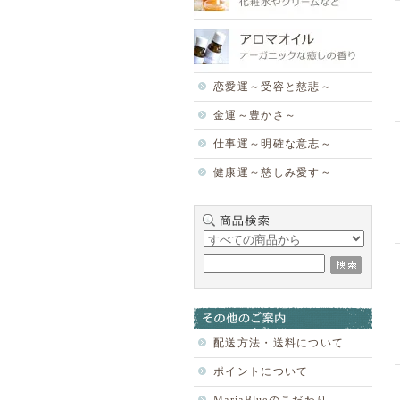
恋愛運～受容と慈悲～
金運～豊かさ～
仕事運～明確な意志～
健康運～慈しみ愛す～
配送方法・送料について
ポイントについて