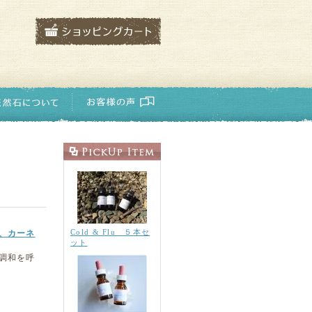
Cold & Flu ５本セ
、カーネ
ット
調和を呼