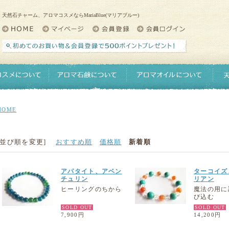
天然石チャーム、アロマコスメならMariaBlue(マリアブルー)
HOME
[並び順を変更]
おすすめ順
価格順
新着順
アパタイト、アベン
ターコイズ
チュリン
リアン
ヒーリングのちから
魔法の用に
び込む
SOLD OUT
SOLD OUT
7,900円
14,200円