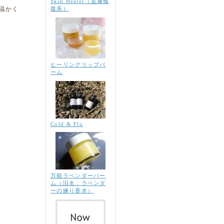
Skin Healer（皮膚修
復系）
温かく
ヒーリングリップバ
ーム
Cold & Flu
万能ラベンダーバー
ム（旧名：ラベンダ
ーの練り香水）