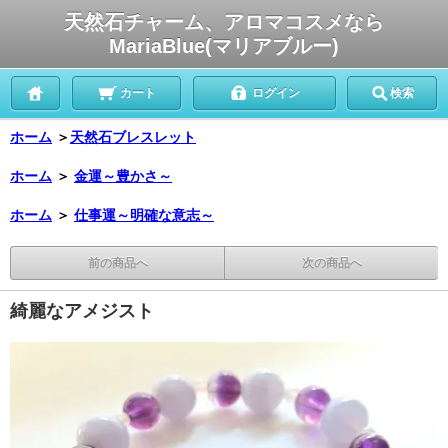
天然石チャーム、アロマコスメなら
MariaBlue(マリアブルー)
カート
ログイン
検索
ホーム
＞
天然石ブレスレット
ホーム
＞
金運～豊かさ～
ホーム
＞
仕事運～明確な意志～
前の商品へ
次の商品へ
綺麗なアメジスト